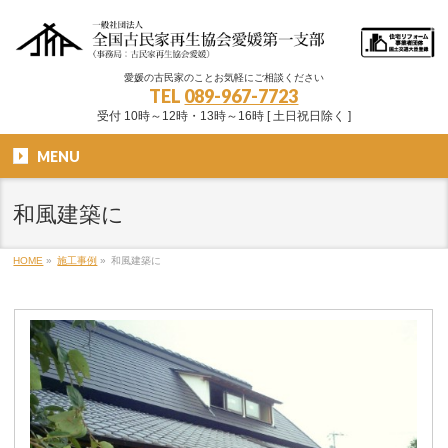
愛媛の古民家のことお気軽にご相談ください
TEL
089-967-7723
受付 10時～12時・13時～16時 [ 土日祝日除く ]
MENU
和風建築に
HOME
»
施工事例
»
和風建築に