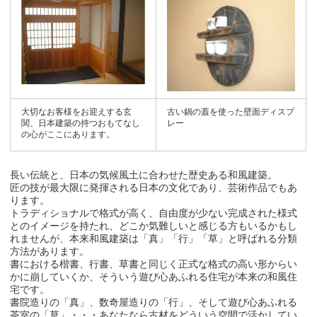
大切なお客様をお迎えする玄
古い鍋の蓋を使った壁面ディスプ
関、日本建築の持つおもてなし
レー
の心がここにあります。
長い伝統と、日本の気候風土に合わせた歴史ある和風建築。
匠の技が最大限に発揮される日本の文化であり、芸術作品でもあ
ります。
トラディショナルで格式が高く、自由度が少ない完成された様式
とのイメージを持たれ、どこか気難しいと感じる方もいるかもし
れませんが、本来和風建築は「真」「行」「草」と呼ばれる分類
方法があります。
書における楷書、行書、草書と同じく正式な格式の高い形からい
かに崩していくか、そういう遊び心あふれる住宅が本来の和風住
宅です。
書院造りの「真」、数奇屋造りの「行」、そして遊び心あふれる
茶室の「草」・・・あなたなら古材をどういう空間で活かしてい