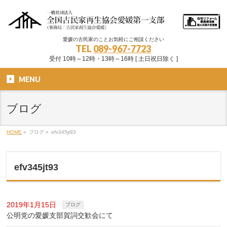
愛媛の古民家のことお気軽にご相談ください
TEL
089-967-7723
受付 10時～12時・13時～16時 [ 土日祝日除く ]
MENU
ブログ
HOME
»
ブログ
»
efv345jt93
efv345jt93
2019年1月15日
ブログ
公明党の愛媛支部賀詞交歓会にて